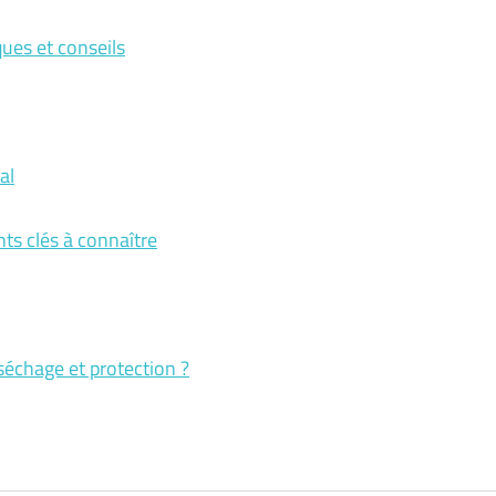
ques et conseils
al
nts clés à connaître
séchage et protection ?