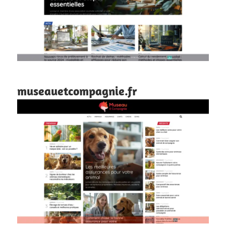
museauetcompagnie.fr