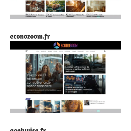
econozoom.fr
geekwise.fr